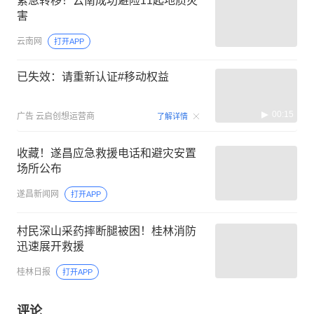
紧急转移！云南成功避险11起地质灾
害
云南网
打开APP
已失效：请重新认证#移动权益
00:15
广告
云启创想运营商
了解详情
收藏！遂昌应急救援电话和避灾安置
场所公布
遂昌新闻网
打开APP
村民深山采药摔断腿被困！桂林消防
迅速展开救援
桂林日报
打开APP
评论