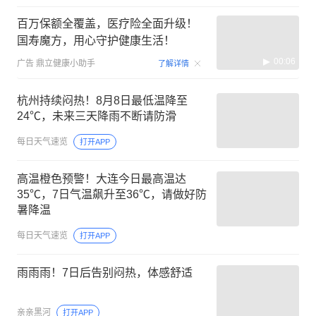
百万保额全覆盖，医疗险全面升级！
国寿魔方，用心守护健康生活！
00:06
广告
鼎立健康小助手
了解详情
杭州持续闷热！8月8日最低温降至
24℃，未来三天降雨不断请防滑
每日天气速览
打开APP
高温橙色预警！大连今日最高温达
35℃，7日气温飙升至36℃，请做好防
暑降温
每日天气速览
打开APP
雨雨雨！7日后告别闷热，体感舒适
亲亲黑河
打开APP