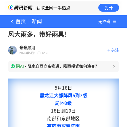
· 获取全网一手热点
打开
首页
新闻
无障碍
风大雨多，带好雨具！
亲亲黑河
关注
2026年5月18日06:52
问AI
·
降水自西向东推进，降雨模式如何演变？
5月18日
黑龙江大部阵风5到7级
局地8级
18日到19日
南部和东部地区
有阵雨或雷阵雨