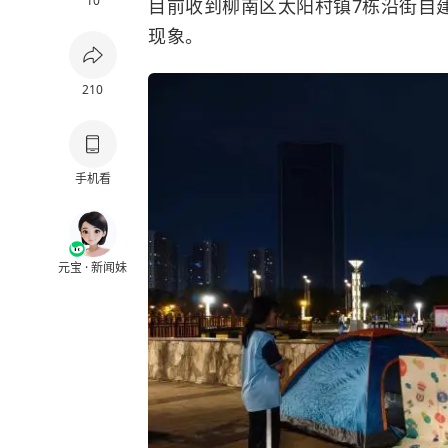
10
目前收到柳南区太阳村镇7栋沿街自
现象。
210
手机看
元宝 · 新闻妹