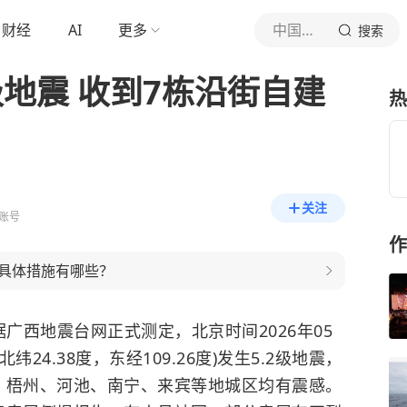
财经
AI
更多
中国新闻网
搜索
级地震 收到7栋沿街自建
热
关注
账号
作
具体措施有哪些？
广西地震台网正式测定，北京时间2026年05
纬24.38度，东经109.26度)发生5.2级地震，
、梧州、河池、南宁、来宾等地城区均有震感。