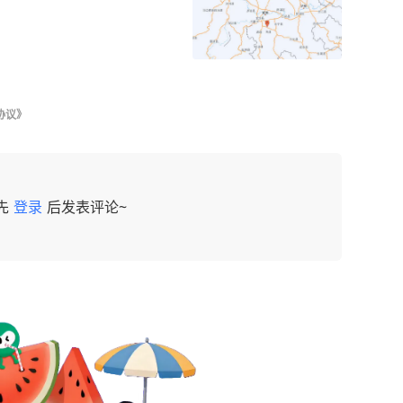
协议》
先
登录
后发表评论~