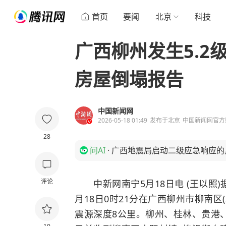
首页
要闻
北京
科技
广西柳州发生5.2
房屋倒塌报告
中国新闻网
2026-05-18 01:49
发布于
北京
中国新闻网官方
28
问AI
·
广西地震局启动二级应急响应的
评论
中新网南宁5月18日电 (王以照)据
月18日0时21分在广西柳州市柳南区(北
震源深度8公里。柳州、桂林、贵港