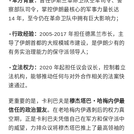
军方背景：
曾任伊斯兰革命卫队空军司令、警
察部队司令，掌控伊朗最核心的军事力量长达
14 年，至今仍在革命卫队中拥有巨大影响力；
行政经验：
2005-2017 年担任德黑兰市长，主
导了伊朗首都的大规模城市建设，是伊朗少有的
有务实治理能力的保守派领导人；
立法权力：
2020 年起担任议会议长，控制着立
法机构，能够推动任何与对外合作相关的法案快
速通过。
更重要的是，卡利巴夫是
穆杰塔巴・哈梅内伊最
信任的政治盟友
。在老哈梅内伊遇刺后的权力真
空期，正是卡利巴夫凭借自己在军方和保守派中
的威望，力排众议将穆杰塔巴推上了最高领袖的