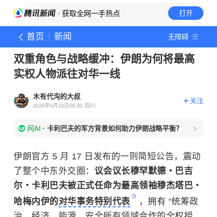
· 获取全网一手热点
打开
首页
新闻
无障碍
双重角色与战略缓冲：伊朗为何将最高
实权人物派往对华一线
木有代沟的大叔
关注
2026年5月18日08:30
四川
问AI
·
卡利巴夫的军方背景如何助力伊朗战略平衡？
伊朗官方 5 月 17 日发布的一则简短公告，震动
了整个中东外交圈：
议会议长穆罕默德・巴吉
尔・卡利巴夫被正式任命为最高领袖穆杰塔巴・
哈梅内伊的
对华事务特别代表
，拥有 “统筹政
治、经济、能源、安全所有领域合作的全权授