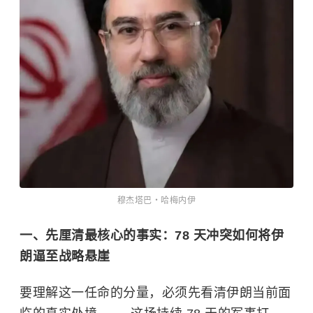
穆杰塔巴・哈梅内伊
一、先厘清最核心的事实：78 天冲突如何将伊
朗逼至战略悬崖
要理解这一任命的分量，必须先看清伊朗当前面