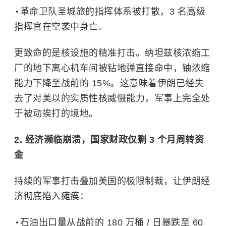
革命卫队圣城旅的指挥体系被打散，3 名高级
指挥官在空袭中身亡。
更致命的是核设施的精准打击。纳坦兹核浓缩工
厂的地下离心机车间被钻地弹直接命中，铀浓缩
能力下降至战前的 15%。这意味着伊朗已经失
去了对美以的实质性核威慑能力，军事上完全处
于被动挨打的境地。
2. 经济濒临崩溃，国家财政仅剩 3 个月周转资
金
持续的军事打击叠加美国的极限制裁，让伊朗经
济彻底陷入瘫痪：
石油出口量从战前的 180 万桶 / 日暴跌至 60