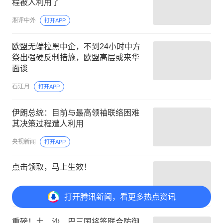
程被人利用了
湘评中外
打开APP
欧盟无端拉黑中企，不到24小时中方
祭出强硬反制措施，欧盟高层或来华
面谈
石江月
打开APP
伊朗总统：目前与最高领袖联络困难
其决策过程遭人利用
央视新闻
打开APP
点击领取，马上生效！
00:09
广告
易泽科技运营商
了解详情
打开
腾讯新闻，看更多热点资讯
重磅！土、沙、巴三国将签联合防御