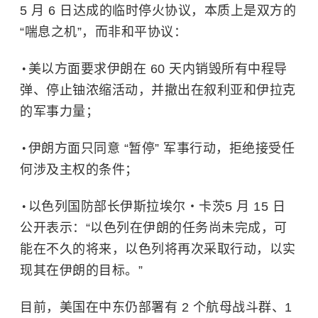
5 月 6 日达成的临时停火协议，本质上是双方的
“喘息之机”，而非和平协议：
美以方面要求伊朗在 60 天内销毁所有中程导
弹、停止铀浓缩活动，并撤出在
叙利亚
和
伊拉克
的军事力量；
伊朗方面只同意 “暂停” 军事行动，拒绝接受任
何涉及主权的条件；
以色列国防部长伊斯拉埃尔・卡茨5 月 15 日
公开表示：“以色列在伊朗的任务尚未完成，可
能在不久的将来，以色列将再次采取行动，以实
现其在伊朗的目标。”
目前，美国在中东仍部署有 2 个航母战斗群、1