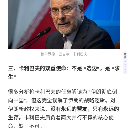
穆罕默德・巴吉尔・卡利巴夫
章
节
三、卡利巴夫的双重使命：不是 “选边”，是 “求
生”
很多分析将卡利巴夫的任命解读为 “伊朗彻底倒
向中国”，但这完全误解了伊朗的战略逻辑。对
伊朗新政权来说，
没有永远的盟友，只有永远的
生存。
卡利巴夫肩负着两大并行不悖的核心使
命，缺一不可。