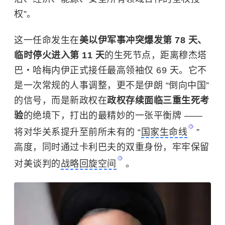
权”。
这一任命发生在
美以伊军事冲突爆发第 78 天、
临时停火进入第 11 天
的生死节点，距离穆杰塔
巴・哈梅内伊正式接任最高领袖仅 69 天。它不
是一次常规的人事调整，更不是伊朗 “倒向中国”
的信号，而是新政权在
政权存续面临三重生死考
验
的绝境下，打出的最精妙的一张平衡牌 ——
将对华关系提升至前所未有的 “
国家生命线
”
高度，同时通过卡利巴夫的双重身份，牢牢保留
对美谈判的
战略回旋空间
。