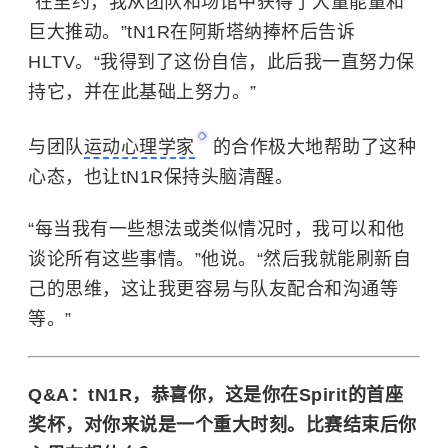
“在里约，我从团队和场馆中获得了大量能量和
巨大推动。”tN1R在阿斯塔纳捧杯后告诉
HLTV。“我得到了这份自信，此后我一直努力保
持它，并在此基础上努力。”
与团队
运动心理学家
的合作极大地帮助了这种
心态，也让tN1R保持头脑清醒。
“每当我有一些想法或类似情况时，我可以和他
谈论所有这些事情。”他说。“然后我就能刷新自
己的思维，这让我更容易与队友配合和沟通等
等。”
Q&A：tN1R，恭喜你，这是你在Spirit的首座
奖杯，对你来说是一个重大时刻。比赛结束后你