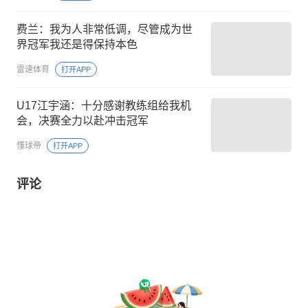
费兰：我为人非常低调，尽管成为世
界冠军我还是得保持本色
雷速体育
打开APP
U17江宇涵：十分感谢教练组给我机
会，决赛全力以赴冲击冠军
懂球帝
打开APP
评论