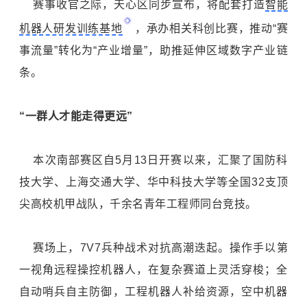
赛事收官之际，天心区同步宣布，将配套打造
智能
机器人研发训练基地
，承办相关科创比赛，推动“赛
事流量”转化为“产业增量”，助推延伸区域数字产业链
条。
“一群人才能走得更远”
本次南部赛区自5月13日开赛以来，汇聚了国防科
技大学、
上海交通大学
、
华中科技大学
等全国32支顶
尖高校机甲战队，千余名青年工程师同台竞技。
赛场上，7V7兵种战术对抗高潮迭起。操作手以第
一视角远程操控机器人，在复杂赛道上灵活穿梭；全
自动哨兵自主防御，工程机器人补给资源，空中机器