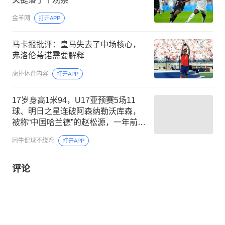
金羊网
打开APP
马卡报批评：皇马失去了中场核心，
弗洛伦蒂诺需要解释
虎扑体育内容
打开APP
17岁身高1米94，U17亚预赛5场11
球、明日之星连破阿森纳勒沃库森，
被称“中国哈兰德”的赵松源，一年前差
点被改行当门将
阿牛侃球不绕弯
打开APP
评论