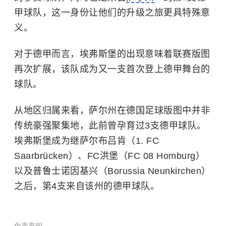
甲球队，这一身份让他们的升级之旅更具特殊意
义。
对于德甲而言，埃弗斯堡的出现意味着联赛版图
再次扩展，该队成为又一支首次登上德甲舞台的
球队。
从地区归属来看，萨尔州在德国足球版图中并非
传统豪强聚集地，此前曾孕育过3支德甲球队。
埃弗斯堡成为继萨尔布吕肯（1. FC
Saarbrücken）、FC洪堡（FC 08 Homburg）
以及普鲁士诺因基兴（Borussia Neunkirchen）
之后，第4支来自该州的德甲球队。
免责声明