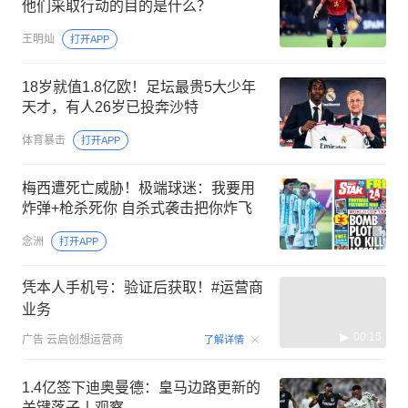
他们采取行动的目的是什么？
王明灿
打开APP
18岁就值1.8亿欧！足坛最贵5大少年
天才，有人26岁已投奔沙特
体育暴击
打开APP
梅西遭死亡威胁！极端球迷：我要用
炸弹+枪杀死你 自杀式袭击把你炸飞
念洲
打开APP
凭本人手机号：验证后获取！#运营商
业务
00:15
广告
云启创想运营商
了解详情
1.4亿签下迪奥曼德：皇马边路更新的
关键落子丨观察