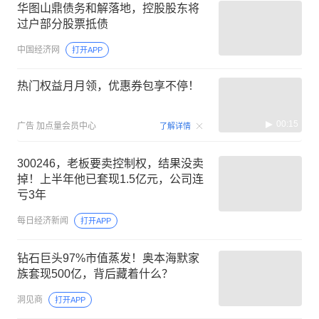
华图山鼎债务和解落地，控股股东将
过户部分股票抵债
中国经济网
打开APP
热门权益月月领，优惠券包享不停！
00:15
广告
加点量会员中心
了解详情
300246，老板要卖控制权，结果没卖
掉！上半年他已套现1.5亿元，公司连
亏3年
每日经济新闻
打开APP
钻石巨头97%市值蒸发！奥本海默家
族套现500亿，背后藏着什么？
洞见商
打开APP