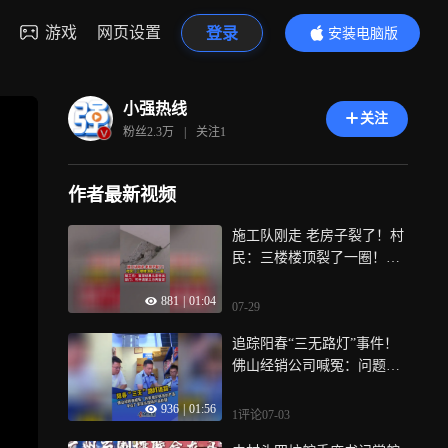
游戏
网页设置
登录
安装电脑版
内容更精彩
小强热线
关注
粉丝
2.3万
|
关注
1
作者最新视频
施工队刚走 老房子裂了！村
民：三楼楼顶裂了一圈！施
工方：鉴定结果认定无关，
881
|
01:04
部门：可申请第三方再鉴定
07-29
追踪阳春“三无路灯”事件！
佛山经销公司喊冤：问题路
灯并非他们供货的产品，目
936
|
01:56
前市场监管部门仍在调查中
1评论
07-03