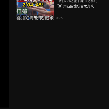
由村头四坊舵手庞书记掌舵
的广州石围塘联合龙舟队扒
出2′04″45的好成绩，打破了
3989
|
02:05
6月21日村头四坊创下的历史
06-27
最佳成绩