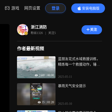
游戏
网页设置
登录
安装电脑版
内容更精彩
浙江消防
关注
粉丝
1326
|
关注
5
作者最新视频
蓝朋友花式水域救援训练，
精炼每一个救援动作，锤炼
自身本领。
2440
|
00:00
2025-05-11
暴雨天气安全提示
35
|
01:20
2025-05-10