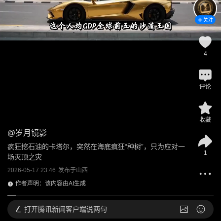
关注
4
评论
收藏
@
岁月镜影
疯狂挖石油的卡塔尔，突然在海底疯狂“种树”，只为应对一
1
场灭顶之灾
2026-05-17 23:46
发布于
山西
作者声明：该内容由AI生成
打开
腾讯新闻客户端说两句