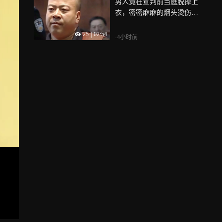
男人竟在宣判前当庭脱掉上
衣，密密麻麻的烟头烫伤布
满后背|使命
25
|
02:54
-4小时前