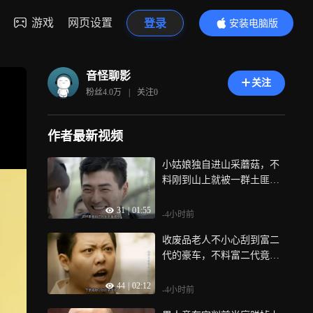
游戏
网页设置
登录
安装电脑版
内容更精彩
音怪聊影
关注
粉丝
4.0万
|
关注
0
作者最新视频
小姑娘独自进山采蘑菇，不
料刚到山上就被一群土匪给
盯上|世间路
31
|
01:55
-4小时前
收废品老人不小心刮到富二
代的豪车，不料富二代竟直
接砸了他的三轮车|四重奏
44
|
02:12
-4小时前