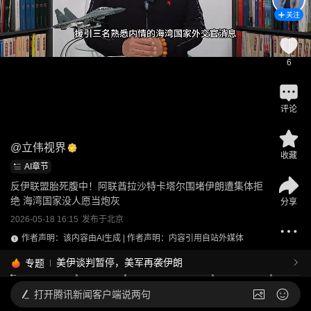
关注
6
评论
@
立伟视界
收藏
AI章节
反伊联盟胎死腹中！阿联酋拉沙特卡塔尔围堵伊朗遭集体拒
绝 海湾国家没人愿当炮灰
分享
2026-05-18 16:15
发布于
北京
作者声明：该内容由AI生成 | 作者声明：内容引用自站外媒体
美伊谈判暂停，美军再袭伊朗
专题
打开
腾讯新闻客户端说两句