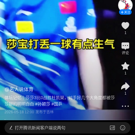
关注
1
评论
1
@
名人说体育
1
体坛记忆｜莎莎3比0战胜杜凯琹，对手好几个大角度都被莎
莎解的明明白白
 #
孙颖莎
 #
国乒
2026-05-18 12:00
发布于
吉林
打开
腾讯新闻客户端说两句