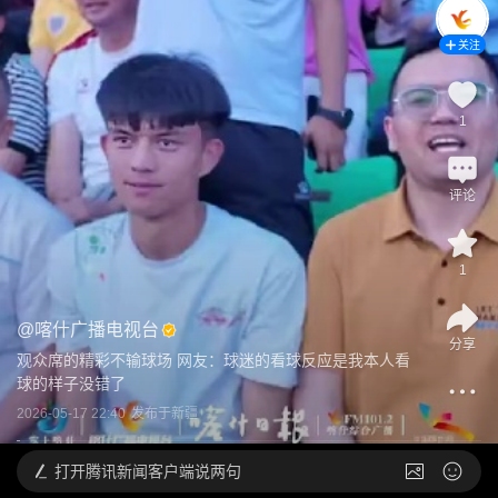
关注
1
评论
1
@
喀什广播电视台
分享
观众席的精彩不输球场 网友：球迷的看球反应是我本人看
球的样子没错了
2026-05-17 22:40
发布于
新疆
打开
腾讯新闻客户端说两句