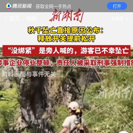
· 获取全网一手热点
打开
首页
视频
无障碍