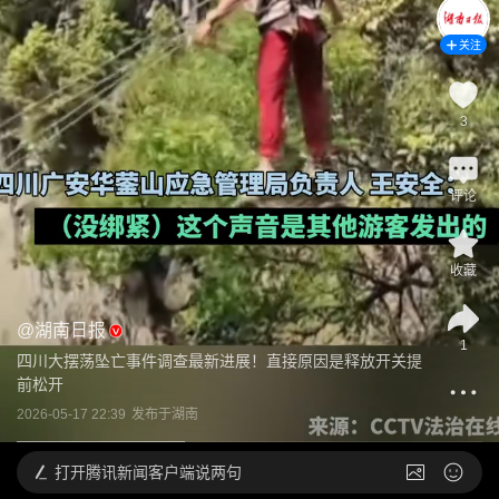
关注
3
评论
收藏
@
湖南日报
1
四川大摆荡坠亡事件调查最新进展！直接原因是释放开关提
前松开
2026-05-17 22:39
发布于
湖南
打开
腾讯新闻客户端说两句