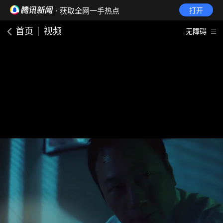
· 获取全网一手热点
打开
首页
视频
无障碍