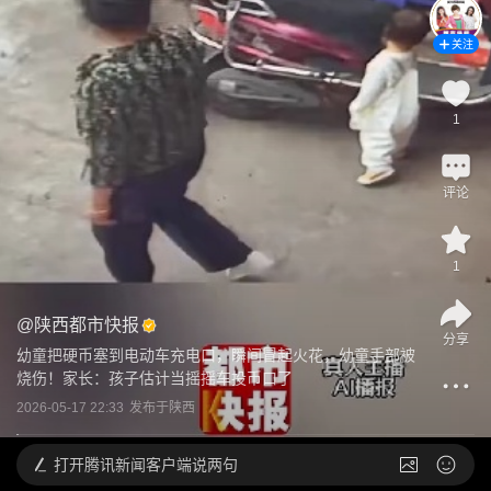
关注
1
评论
1
@
陕西都市快报
分享
幼童把硬币塞到电动车充电口，瞬间冒起火花，幼童手部被
烧伤！家长：孩子估计当摇摇车投币口了
2026-05-17 22:33
发布于
陕西
打开
腾讯新闻客户端说两句