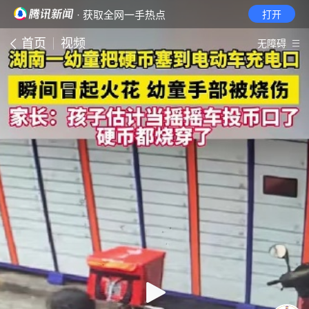
· 获取全网一手热点
打开
首页
视频
无障碍