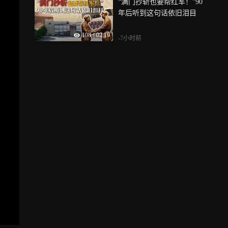
“满门抄斩也要帮红军！”90
年后听到这句话依旧泪目
108
|
02:19
-7小时前