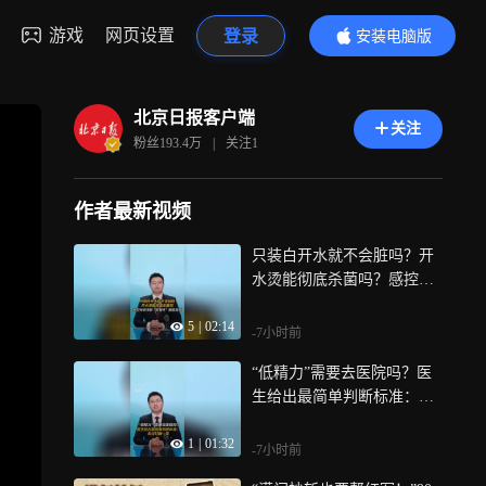
游戏
网页设置
登录
安装电脑版
内容更精彩
北京日报客户端
关注
粉丝
193.4万
|
关注
1
作者最新视频
只装白开水就不会脏吗？开
水烫能彻底杀菌吗？感控专
家详解“吸管杯”藏菌真相｜
5
|
02:14
都视频·热观察
-7小时前
“低精力”需要去医院吗？医
生给出最简单判断标准：先
好好睡一觉｜都视频·热观察
1
|
01:32
-7小时前