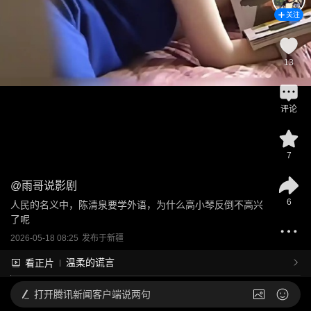
关注
13
评论
7
@
雨哥说影剧
6
人民的名义中，陈清泉要学外语，为什么高小琴反倒不高兴
了呢
2026-05-18 08:25
发布于
新疆
温柔的谎言
看正片
打开
腾讯新闻客户端说两句