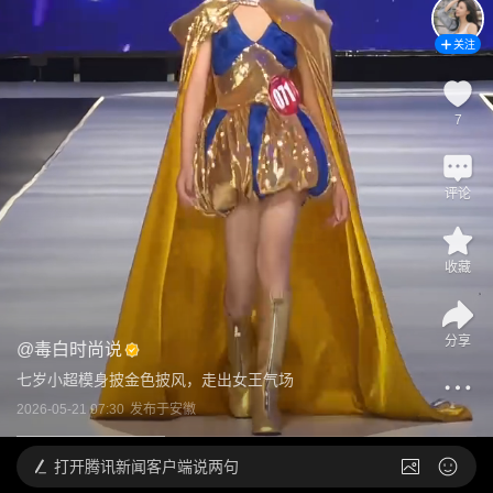
关注
7
评论
收藏
分享
@
毒白时尚说
七岁小超模身披金色披风，走出女王气场
2026-05-21 07:30
发布于
安徽
打开
腾讯新闻客户端说两句