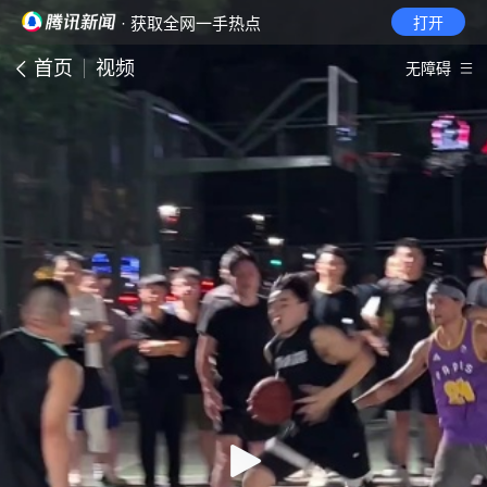
· 获取全网一手热点
打开
首页
视频
无障碍