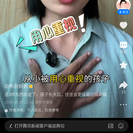
关注
3
评论
3
@
布谷妈妈
15
这3样东西给足了，孩子长大后，往往会更容易过得幸福
2026-05-17 21:44
发布于
湖南
作者声明：个人观点，仅供参考
打开
腾讯新闻客户端说两句