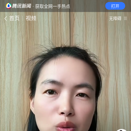
· 获取全网一手热点
打开
首页
视频
无障碍