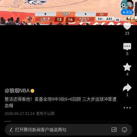
关注
23
5
4
@
狼烟NBA
1
整活还得看他！麦基全场9中3砍6+6回顾 三大步运球冲筐遭
血帽
2026-05-17 21:14
发布于
山西
打开
腾讯新闻客户端说两句