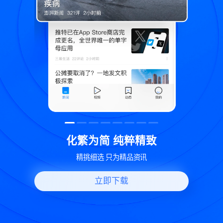
精致
世界变化 热问一下
资讯
好问题好回答 多元视角看问题
立即下载