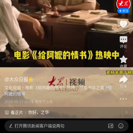
关注
评论
收藏
@
大众日报
分享
文化视窗｜电影《给阿嬷的情书》热映，尽显书信之美
 #
给
阿嬷的情书
2026-05-17 20:51
发布于
山东
你好，之华
看正片
打开
腾讯新闻客户端说两句