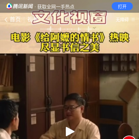
· 获取全网一手热点
打开
首页
视频
无障碍