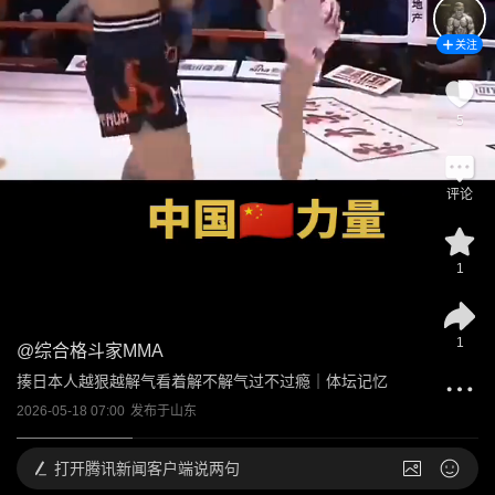
关注
5
评论
1
1
@
综合格斗家MMA
揍日本人越狠越解气看着解不解气过不过瘾｜体坛记忆
2026-05-18 07:00
发布于
山东
打开
腾讯新闻客户端说两句