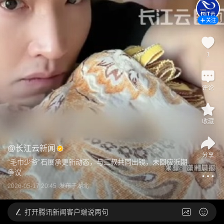
关注
1
评论
收藏
@
长江云新闻
分享
“毛巾少爷”石展承更新动态，与二叔共同出镜，未回应近期
争议
2026-05-17 20:45
发布于
湖北
打开
腾讯新闻客户端说两句