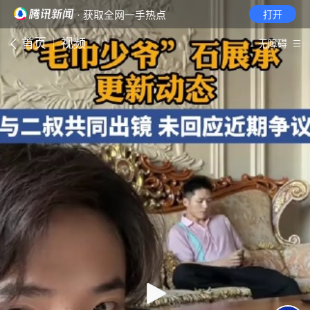
· 获取全网一手热点
打开
首页
视频
无障碍