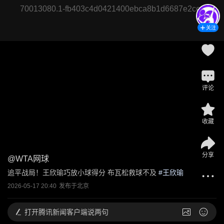
70013080.1-fb403c4d0421400ebca8b1d6687e2cec
关注
评论
收藏
分享
@
WTA网球
追平战局！王欣瑜巧放小球得分 布瓦松救球不及
 #
王欣瑜
2026-05-17 20:40
发布于
北京
打开
腾讯新闻客户端说两句