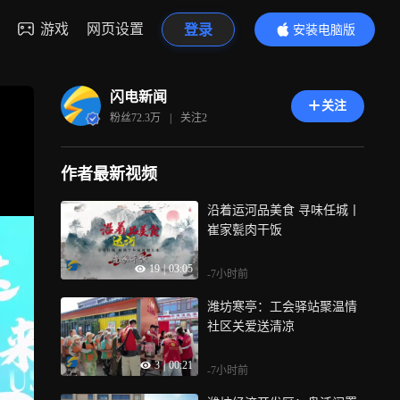
游戏
网页设置
登录
安装电脑版
内容更精彩
闪电新闻
关注
粉丝
72.3万
|
关注
2
作者最新视频
沿着运河品美食 寻味任城丨
崔家甏肉干饭
19
|
03:05
-7小时前
潍坊寒亭：工会驿站聚温情
社区关爱送清凉
3
|
00:21
-7小时前