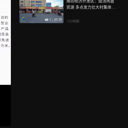
潍坊经济开发区：​盘活闲置
资源 多点发力壮大村集体经
济
1
|
00:29
-7小时前