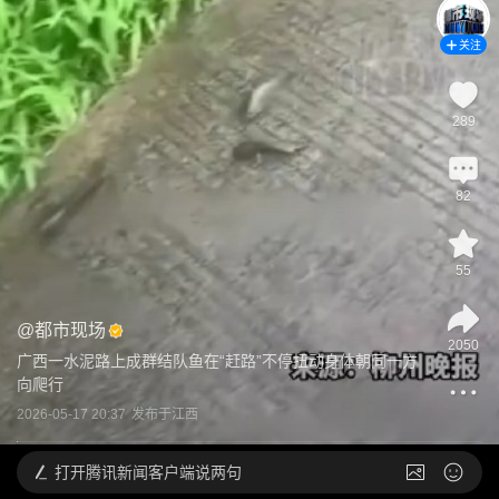
关注
289
82
55
@
都市现场
2050
广西一水泥路上成群结队鱼在“赶路”不停扭动身体朝同一方
向爬行
2026-05-17 20:37
发布于
江西
打开
腾讯新闻客户端说两句