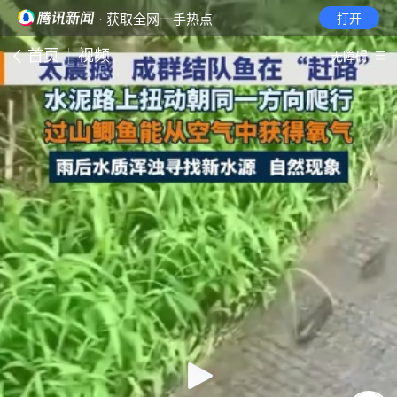
· 获取全网一手热点
打开
首页
视频
无障碍