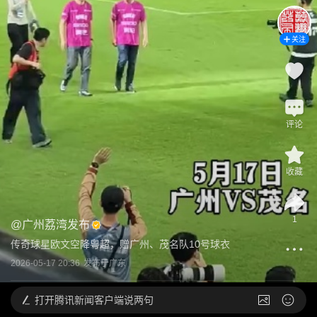
关注
评论
收藏
1
@
广州荔湾发布
传奇球星欧文空降粤超，赠广州、茂名队10号球衣
2026-05-17 20:36
发布于
广东
打开
腾讯新闻客户端说两句