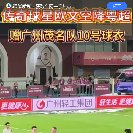
· 获取全网一手热点
打开
首页
视频
无障碍