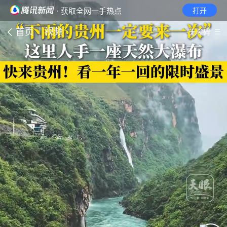
· 获取全网一手热点
打开
首页
视频
无障碍