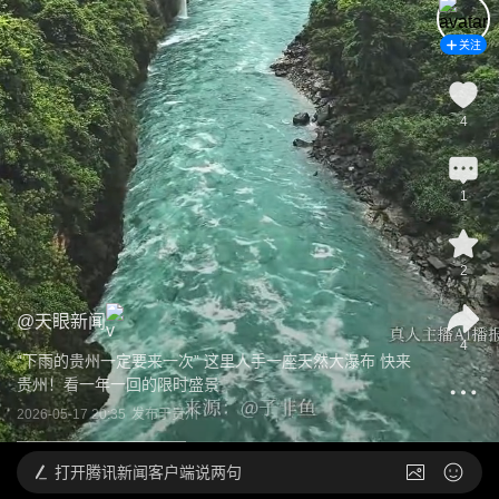
关注
4
1
2
@
天眼新闻
4
“下雨的贵州一定要来一次” 这里人手一座天然大瀑布 快来
贵州！看一年一回的限时盛景
2026-05-17 20:35
发布于
贵州
打开
腾讯新闻客户端说两句