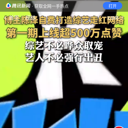
· 获取全网一手热点
打开
首页
视频
无障碍