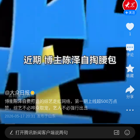
关注
1
评论
收藏
@
大众日报
分享
博主陈泽自费打造的综艺走红网络，第一期上线超500万点
赞，综艺不必哗众取宠，艺人不必强行出丑
2026-05-17 20:31
发布于
山东
打开
腾讯新闻客户端说两句