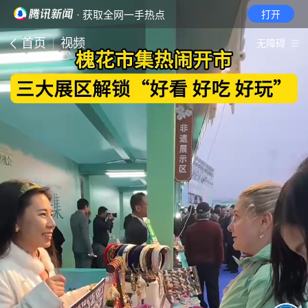
· 获取全网一手热点
打开
首页
视频
无障碍