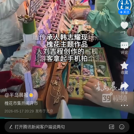
关注
1
评论
收藏
分享
@
半岛晨报
槐花市集热闹开市
2026-05-17 20:29
发布于
北京
打开
腾讯新闻客户端说两句