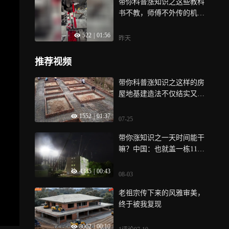
带你科普涨知识之这些教科
书不教，师傅不外传的机加
技能都在这了
522
|
01:56
昨天
推荐视频
带你科普涨知识之这样的房
屋地基建造法不仅结实又耐
用，而且造价
1552
|
01:37
07-25
带你涨知识之一天时间能干
嘛？中国：也就盖一栋11层
大楼咯！
4385
|
00:43
08-03
老祖宗传下来的风雅审美，
终于被我复现
8062
|
00:10