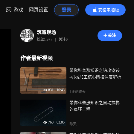
游戏
网页设置
登录
安装电脑版
内容更精彩
筑造现场
关注
粉丝
1.9万
|
关注
0
作者最新视频
带你科普涨知识之钻攻锪铰
-机械加工核心四技深度解析
831
|
10:43
1评论
昨天
带你科普涨知识之自动扶梯
的疯狂工程
760
|
03:05
昨天