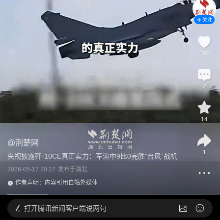
关注
102
2
14
@
荆楚网
1
央视披露歼-10CE真正实力：军演中9比0完胜“台风”战机
2026-05-17 20:27
发布于
湖北
作者声明：内容引用自站外媒体
打开
腾讯新闻客户端说两句