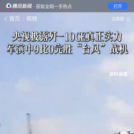
· 获取全网一手热点
打开
首页
视频
无障碍