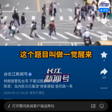
关注
21
评论
7
@
长江新闻号
13
特朗普警告台湾 不要试图走向“独立”

陈菲：岛内民众已看清“倚美谋独”是死路一条
2026-05-17 20:26
发布于
湖北
打开
腾讯新闻客户端说两句