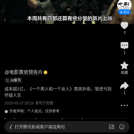
关注
3
1
@
电影票房预告片
收藏
AI章节
成本超1亿，《一个男人和一个女人》票房扑街，管虎亏到
1
怀疑人生
2026-05-17 20:26
发布于
安徽
作者声明：个人观点，仅供参考
打开
腾讯新闻客户端说两句