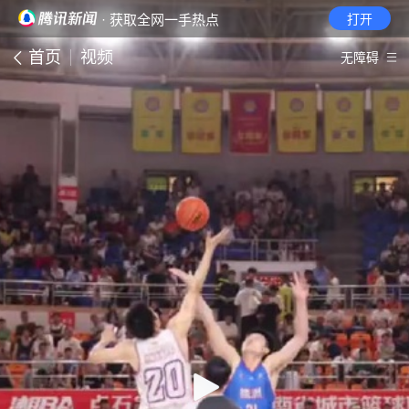
· 获取全网一手热点
打开
首页
视频
无障碍