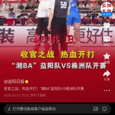
关注
评论
收藏
分享
@
益阳日报
收官之战，热血开打！“湘BA”益阳队VS株洲队开赛
2026-05-17 20:23
发布于
湖南
打开
腾讯新闻客户端说两句