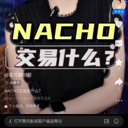
关注
2
1
3
@
星月聊财经
AI章节
1
NACHO交易是什么？
2026-05-17 20:17
发布于
北京
个人观点，仅供参考
打开
腾讯新闻客户端说两句