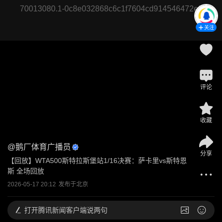
70013080.1-0c8e032868c6c1f7604cd914546472e3
关注
评论
收藏
@
鹅厂体育广播员
分享
【回放】WTA500斯特拉斯堡站1/16决赛：萨卡里vs斯特恩
斯 全场回放
2026-05-17 20:12
发布于
北京
打开
腾讯新闻客户端说两句