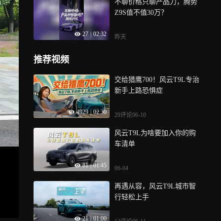
不聊价格只聊产品力，腾势
Z9S值不值30万？
27
|
02:32
昨天
推荐视频
交给猎鹰700！风云T9L专治
新手上路恐惧症
4929
|
02:30
29评论
06-10
风云T9L为啥要加入你的购
车清单
81
|
01:45
06-04
再遇从容，风云T9L城市智
行轻松上手
21
|
01:00