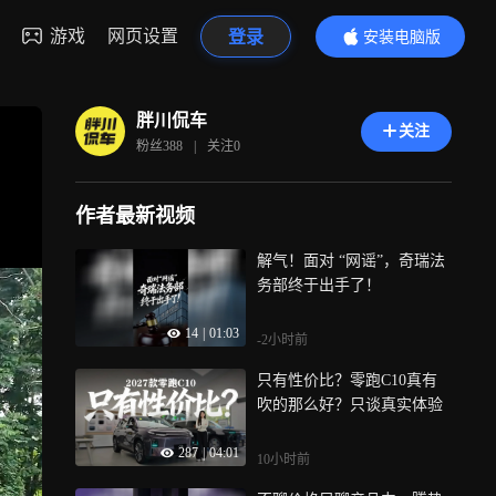
游戏
网页设置
登录
安装电脑版
内容更精彩
胖川侃车
关注
粉丝
388
|
关注
0
作者最新视频
解气！面对 “网谣”，奇瑞法
务部终于出手了！
14
|
01:03
-2小时前
只有性价比？零跑C10真有
吹的那么好？只谈真实体验
287
|
04:01
10小时前