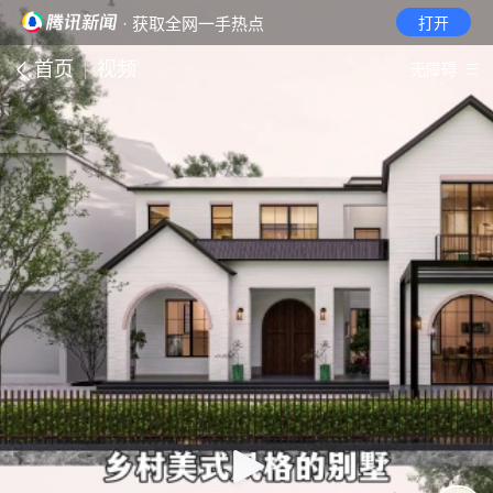
· 获取全网一手热点
打开
首页
视频
无障碍