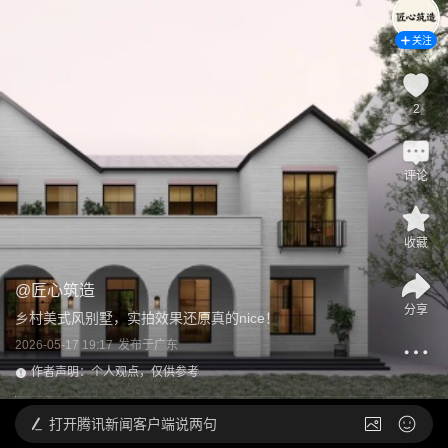
关注
2
评论
收藏
@
匠心筑造
分享
乡村美式风别墅，实拍效果还原真的nice！
2026-05-17 19:17
发布于
广东
作者声明：个人观点，仅供参考
打开
腾讯新闻客户端说两句