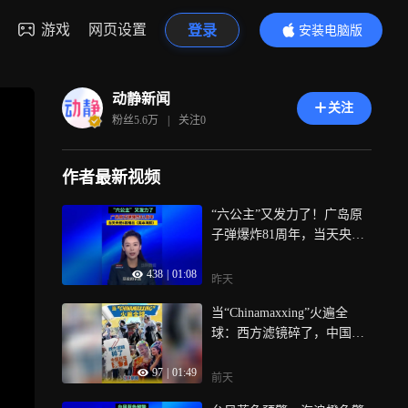
游戏
网页设置
登录
安装电脑版
内容更精彩
动静新闻
关注
粉丝
5.6万
|
关注
0
作者最新视频
“六公主”又发力了！广岛原
子弹爆炸81周年，当天央视6
套播出《奥本海默》
438
|
01:08
昨天
当“Chinamaxxing”火遍全
球：西方滤镜碎了，中国日
常亮了
97
|
01:49
前天