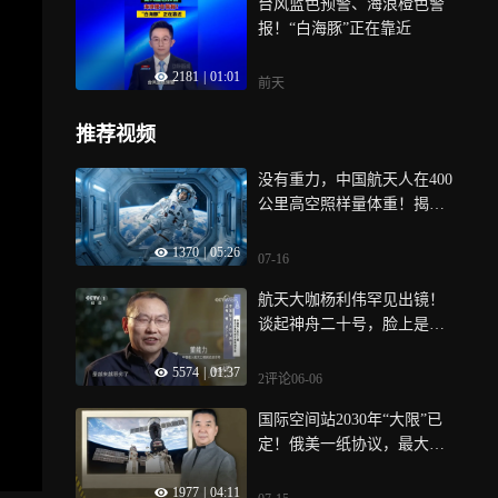
台风蓝色预警、海浪橙色警
报！“白海豚”正在靠近
2181
|
01:01
前天
推荐视频
没有重力，中国航天人在400
公里高空照样量体重！揭秘
太空“体重秤”的黑科技
1370
|
05:26
07-16
航天大咖杨利伟罕见出镜！
谈起神舟二十号，脸上是抑
制不住的兴奋
5574
|
01:37
2评论
06-06
国际空间站2030年“大限”已
定！俄美一纸协议，最大赢
家却是中国
1977
|
04:11