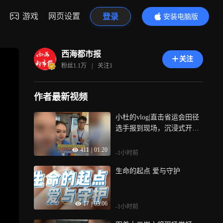
游戏
网页设置
登录
安装电脑版
内容更精彩
西海都市报
关注
粉丝
1.1万
|
关注
1
作者最新视频
小杜的vlog|直击省运会田径
选手报到现场，沉浸式开箱
运动员参赛都带了什么，小
411
|
01:20
小行李箱藏着满满的备战用
-1小时前
心
生命的起点 爱与守护
17
|
03:06
-1小时前