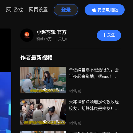
游戏
网页设置
登录
安装电脑版
内容更精彩
小赵剪辑-官方
关注
粉丝
1.9万
|
关注
0
作者最新视频
单依纯自曝不想活很久，会
半夜起来拖地，很emo！丨
桃花坞
586
|
02:23
8小时前
朱兆祥和卢靖珊是伦敦政经
校友，胡静韩庚是校友！这
是怎么样缘分
643
|
02:56
8小时前