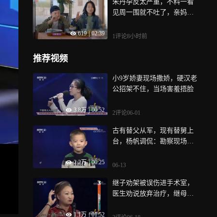
朱丹孕反太严重，不料一看
见周一围就不吐了，亲妈吐
槽没出息丨爱的修学旅行
619
|
02:39
1评论
8小时前
推荐视频
小9岁娇妻现场撒娇，硬汉老
公招架不住，当场害羞捂脸
3.8万
|
00:52
2评论
06-01
古有替父从军，现有替舅上
台，杨帆调侃：勘察现场来
了
2.2万
|
00:25
06-13
继子劝架被误伤进手术室，
医生劝说放弃治疗，继母不
顾颜面跪求医生全力救治
1.1万
|
01:52