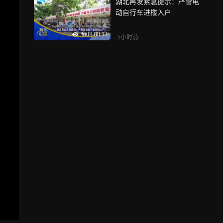
湖北再发紧急提示：严管电
动自行车进楼入户
260
|
00:13
-5小时前