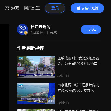
游戏
网页设置
登录
安装电脑版
内容更精彩
长江云新闻
关注
粉丝
22.0万
|
关注
2
作者最新视频
派单改规则！武汉这场恳谈
会，为全国300多万网约车司
机谋权益
1194
|
01:58
-5小时前
南水北调中线工程累计向北
方调水突破800亿立方米
3954
|
00:13
-5小时前