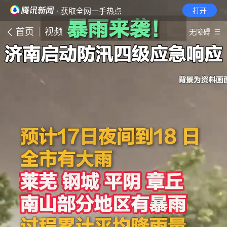
· 获取全网一手热点
打开
首页
视频
无障碍