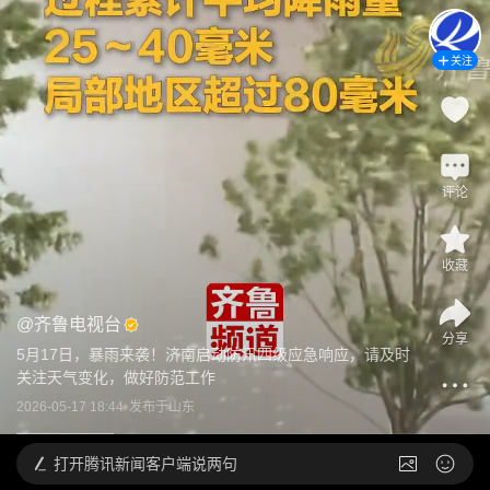
关注
评论
收藏
@
齐鲁电视台
分享
5月17日，暴雨来袭！济南启动防汛四级应急响应，请及时
关注天气变化，做好防范工作
2026-05-17 18:44
发布于
山东
打开
腾讯新闻客户端说两句