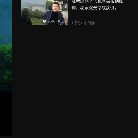
准新郎刚下飞机就被拉到缅
甸，老家双亲彻底病倒，姐
姐在泰边境含泪看对面园区
5346
|
01:38
1评论
-1小时前