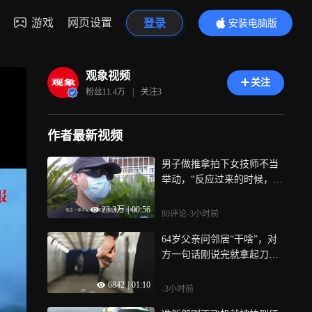
游戏
网页设置
登录
安装电脑版
内容更精彩
观象视频
关注
粉丝
11.4万
|
关注
3
作者最新视频
男子做推拿拍下女技师不当
举动，“反应过来的时候，她
已经在进行服务了”，警方介
23.3万
|
00:56
入
80评论
-3小时前
64岁父亲问邻居“干啥”，对
方一句话刚说完就拿起刀，
不到一分钟2死1伤，最新进
6842
|
01:10
展
-3小时前